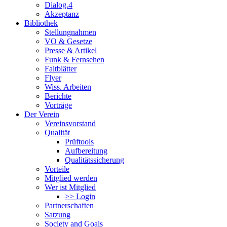
Dialog.4
Akzeptanz
Bibliothek
Stellungnahmen
VO & Gesetze
Presse & Artikel
Funk & Fernsehen
Faltblätter
Flyer
Wiss. Arbeiten
Berichte
Vorträge
Der Verein
Vereinsvorstand
Qualität
Prüftools
Aufbereitung
Qualitätssicherung
Vorteile
Mitglied werden
Wer ist Mitglied
>> Login
Partnerschaften
Satzung
Society and Goals