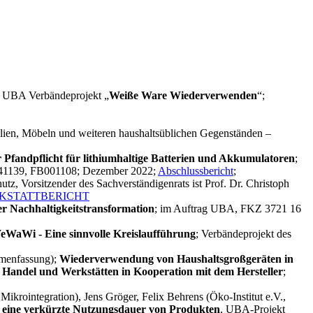
; UBA Verbändeprojekt „
Weiße Ware Wiederverwenden
“;
ilien, Möbeln und weiteren haushaltsüblichen Gegenständen –
 Pfandpflicht für lithiumhaltige Batterien und Akkumulatoren
;
r 141139, FB001108; Dezember 2022;
Abschlussbericht
;
z, Vorsitzender des Sachverständigenrats ist Prof. Dr. Christoph
KSTATTBERICHT
r Nachhaltigkeitstransformation
; im Auftrag UBA, FKZ 3721 16
eWaWi - Eine sinnvolle Kreislaufführung
; Verbändeprojekt des
ammenfassung);
Wiederverwendung von Haushaltsgroßgeräten in
Handel und Werkstätten in Kooperation mit dem Hersteller
;
Mikrointegration), Jens Gröger, Felix Behrens (Öko-Institut e.V.,
f eine verkürzte Nutzungsdauer von Produkten
, UBA-Projekt