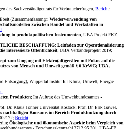
gen des Sachverständigenrats für Verbraucherfragen,
Bericht
:
an Ebelt (Zusammenfassung);
Wiederverwendung von
schäftsmodellen zwischen Handel und Werkstätten in
I
idung in produktpolitischen Instrumenten
, UBA Projekt FKZ
CHE BESCHAFFUNG; Leitfaden zur Operationalisierung
e interessierte Öffentlichkeit
; UBA Verbändeprojekt 2019;
pt zum Umgang mit Elektro(alt)geräten mit Fokus auf die
 Schutzes von Mensch und Umwelt gemäß § 6 KrWG; UBA,
d Entsorgung); Wuppertal Institut für Klima, Umwelt, Energie
ht
deten Produkten
; Im Auftrag des Umweltbundesamtes -
rof. Dr. Klaus Tonner Universität Rostock; Prof. Dr. Erik Gawel,
es nachhaltigen Konsums im Bereich Produktnutzung durch
 002172;
Bericht
rlin;
Ökologische und ökonomische Aspekte beim Vergleich von
mweltbundesamtes - Forschungskennzahl 3712 95 301, UBA-FB