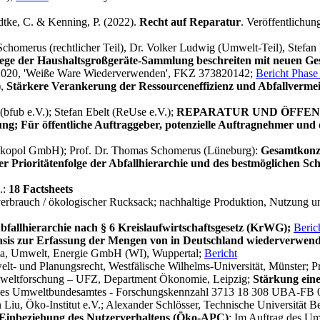
dtke, C. & Kenning, P. (2022).
Recht auf Reparatur
. Veröffentlichun
 Schomerus (rechtlicher Teil), Dr. Volker Ludwig (Umwelt-Teil), Stef
ege der Haushaltsgroßgeräte-Sammlung beschreiten mit neuen Ge
 2020, 'Weiße Ware Wiederverwenden', FKZ 373820142;
Bericht Phase 
),
Stärkere Verankerung der Ressourceneffizienz und Abfallverme
bfub e.V.); Stefan Ebelt (ReUse e.V.);
REPARATUR UND ÖFFENTLI
g; Für öffentliche Auftraggeber, potenzielle Auftragnehmer und di
(Ökopol GmbH); Prof. Dr. Thomas Schomerus (Lüneburg):
Gesamtkonze
r Prioritätenfolge der Abfallhierarchie und des bestmöglichen
.:
18 Factsheets
rbrauch / ökologischer Rucksack; nachhaltige Produktion, Nutzung un
fallhierarchie nach § 6 Kreislaufwirtschaftsgesetz (KrWG);
Beric
asis zur Erfassung der Mengen von in Deutschland wiederverwen
ima, Umwelt, Energie GmbH (WI), Wuppertal;
Bericht
mwelt- und Planungsrecht, Westfälische Wilhelms-Universität, Münster; P
mweltforschung – UFZ, Department Ökonomie, Leipzig;
Stärkung ein
 des Umweltbundesamtes - Forschungskennzahl 3713 18 308 UBA-FB
Liu, Öko-Institut e.V.; Alexander Schlösser, Technische Universität Be
 Einbeziehung des Nutzerverhaltens (Öko-APC)
; Im Auftrag des U