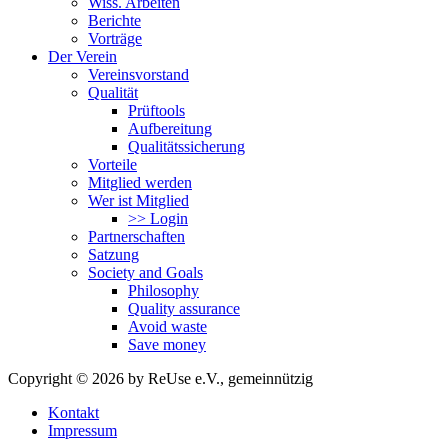
Wiss. Arbeiten
Berichte
Vorträge
Der Verein
Vereinsvorstand
Qualität
Prüftools
Aufbereitung
Qualitätssicherung
Vorteile
Mitglied werden
Wer ist Mitglied
>> Login
Partnerschaften
Satzung
Society and Goals
Philosophy
Quality assurance
Avoid waste
Save money
Copyright © 2026 by ReUse e.V., gemeinnützig
Kontakt
Impressum