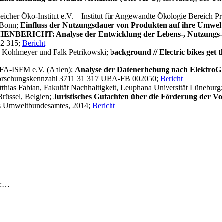
icher Öko-Institut e.V. – Institut für Angewandte Ökologie Bereich Pr
, Bonn;
Einfluss der Nutzungsdauer von Produkten auf ihre Umwel
CHENBERICHT: Analyse der Entwicklung der Lebens-, Nutzungs-
32 315;
Bericht
a Kohlmeyer und Falk Petrikowski;
background // Electric bikes get 
INFA-ISFM e.V. (Ahlen);
Analyse der Datenerhebung nach ElektroG 
 Forschungskennzahl 3711 31 317 UBA-FB 002050;
Bericht
thias Fabian, Fakultät Nachhaltigkeit, Leuphana Universität Lüneburg
Brüssel, Belgien;
Juristisches Gutachten über die Förderung der V
es Umweltbundesamtes, 2014;
Bericht
l:…