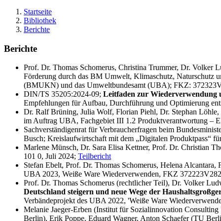
Startseite
Bibliothek
Berichte
Berichte
Prof. Dr. Thomas Schomerus, Christina Trummer, Dr. Volker 
Förderung durch das BM Umwelt, Klimaschutz, Naturschutz un
(BMUKN) und das Umweltbundesamt (UBA); FKZ: 372323V
DIN/TS 35205:2024-09;
Leitfaden zur Wiederverwendung 
Empfehlungen für Aufbau, Durchführung und Optimierung ent
Dr. Ralf Brüning, Julia Wolf, Florian Piehl, Dr. Stephan Löhle
im Auftrag UBA, Fachgebiet III 1.2 Produktverantwortung – E
Sachverständigenrat für Verbraucherfragen beim Bundesminister
Busch; Kreislaufwirtschaft mit dem „Digitalen Produktpass“ fü
Marlene Münsch, Dr. Sara Elisa Kettner, Prof. Dr. Christian T
101 0, Juli 2024;
Teilbericht
Stefan Ebelt, Prof. Dr. Thomas Schomerus, Helena Alcantara,
UBA 2023, Weiße Ware Wiederverwenden, FKZ 372223V28
Prof. Dr. Thomas Schomerus (rechtlicher Teil), Dr. Volker Lud
Deutschland steigern und neue Wege der Haushaltsgroßger
Verbändeprojekt des UBA 2022, 'Weiße Ware Wiederverwen
Melanie Jaeger-Erben (Institut für Sozialinnovation Consulting 
Berlin), Erik Poppe, Eduard Wagner, Anton Schaefer (TU Berl