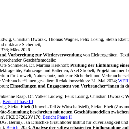
Ludwig, Christian Dworak, Thomas Wagner, Felix Lösing, Stefan Ebelt
d nukleare Sicherheit;
336; März 2026
und Vorbereitung zur Wiederverwendung
von Elektrogeräten, Text
sprechender Geschäftsmodelle;
, Ute Schmiedel, Dr. Martina Kerkhoff;
Prüfung der Einführung einer
lektrogeräte, Fahrzeuge und Batterien, Axel Strobelt, Projektnumme
ium für Umwelt, Naturschutz, nukleare Sicherheit und Verbraucherschut
r Verbraucher*innen gestalten; Redaktionsschluss: 31. Mai 2024;
WER
horun;
Einstellungen und Engagement von Verbraucher*innen in de
 Fabienne Raap, Dr. Volker Ludwig, Felix Lösing, Christian Dworak;
W
2;
Bericht Phase III
wig, Stefan Ebelt (Umwelt-Teil & Wirtschaftsteil), Stefan Ebelt (Zus
äte-Sammlung beschreiten mit neuen Geschäftsmodellen zwischen 
den', FKZ 372023V176;
Bericht Phase II
UG, Berlin), Jan Druschke (Fraunhofer Institut für Zuverlässigkeit und 
in),
Bericht
2023.
Analyse der softwarebasierten Einflussnahme au