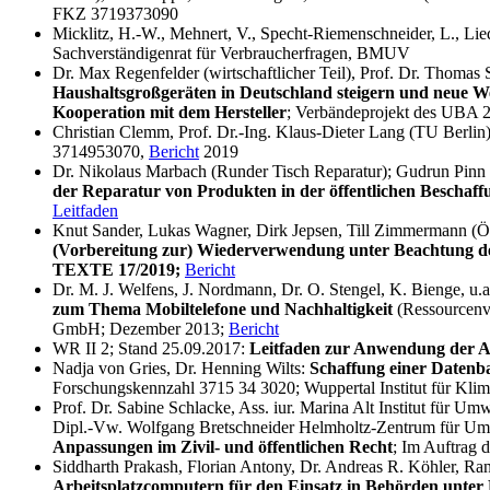
FKZ 3719373090
Micklitz, H.-W., Mehnert, V., Specht-Riemenschneider, L., Lie
Sachverständigenrat für Verbraucherfragen, BMUV
Dr. Max Regenfelder (wirtschaftlicher Teil), Prof. Dr. Thomas
Haushaltsgroßgeräten in Deutschland steigern und neue W
Kooperation mit dem Hersteller
; Verbändeprojekt des UBA
Christian Clemm, Prof. Dr.-Ing. Klaus-Dieter Lang (TU Berlin
3714953070,
Bericht
2019
Dr. Nikolaus Marbach (Runder Tisch Reparatur); Gudrun Pinn (
der Reparatur von Produkten in der öffentlichen Beschaffun
Leitfaden
Knut Sander, Lukas Wagner, Dirk Jepsen, Till Zimmermann 
(Vorbereitung zur) Wiederverwendung unter Beachtung de
TEXTE 17/2019;
Bericht
Dr. M. J. Welfens, J. Nordmann, Dr. O. Stengel, K. Bienge, u.a
zum Thema Mobiltelefone und Nachhaltigkeit
(Ressourcenve
GmbH; Dezember 2013;
Bericht
WR II 2; Stand 25.09.2017:
Leitfaden zur Anwendung der Ab
Nadja von Gries, Dr. Henning Wilts:
Schaffung einer Datenb
Forschungskennzahl 3715 34 3020; Wuppertal Institut für Kl
Prof. Dr. Sabine Schlacke, Ass. iur. Marina Alt Institut für U
Dipl.-Vw. Wolfgang Bretschneider Helmholtz-Zentrum für U
Anpassungen im Zivil- und öffentlichen Recht
; Im Auftrag
Siddharth Prakash, Florian Antony, Dr. Andreas R. Köhler, Ran 
Arbeitsplatzcomputern für den Einsatz in Behörden unter