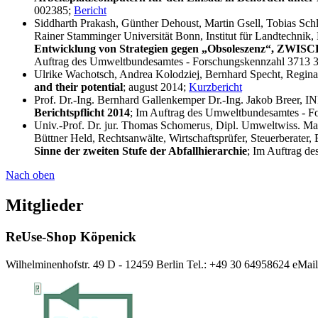
002385;
Bericht
Siddharth Prakash, Günther Dehoust, Martin Gsell, Tobias Schle
Rainer Stamminger Universität Bonn, Institut für Landtechnik
Entwicklung von Strategien gegen „Obsoleszenz“, ZWIS
Auftrag des Umweltbundesamtes - Forschungskennzahl 3713 
Ulrike Wachotsch, Andrea Kolodziej, Bernhard Specht, Regin
and their potential
; august 2014;
Kurzbericht
Prof. Dr.-Ing. Bernhard Gallenkemper Dr.-Ing. Jakob Breer, 
Berichtspflicht 2014
; Im Auftrag des Umweltbundesamtes -
Univ.-Prof. Dr. jur. Thomas Schomerus, Dipl. Umweltwiss. Mat
Büttner Held, Rechtsanwälte, Wirtschaftsprüfer, Steuerberater, 
Sinne der zweiten Stufe der Abfallhierarchie
; Im Auftrag d
Nach oben
Mitglieder
ReUse-Shop Köpenick
Wilhelminenhofstr. 49 D - 12459 Berlin Tel.: +49 30 64958624 eMai